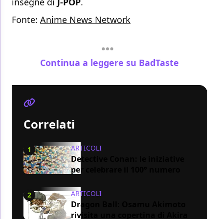
insegne di
J-POP
.
Fonte:
Anime News Network
Continua a leggere su BadTaste
Correlati
ARTICOLI
1
Detective Conan: le iniziative
per celebrare il 100° numero
ARTICOLI
2
Dragon Ball: Osamu Akimoto
rivisita una copertina di Akira