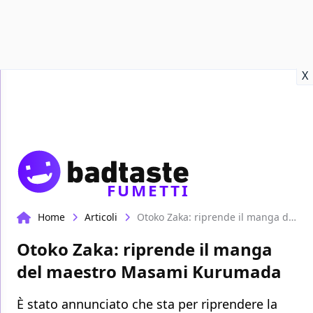
Recensioni
Format video
Marvel
Netflix
Disney+
Prime
X
FUMETTI
Home
Articoli
Otoko Zaka: riprende il manga del maestro Masami Kurumada
Otoko Zaka: riprende il manga
del maestro Masami Kurumada
È stato annunciato che sta per riprendere la