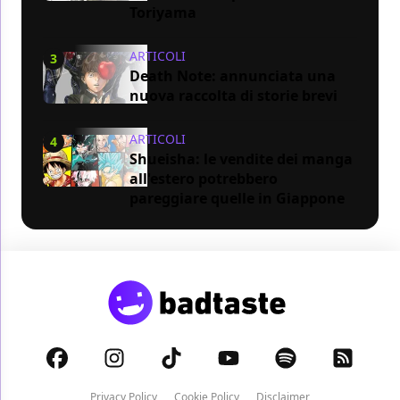
Toriyama
ARTICOLI
3
Death Note: annunciata una
nuova raccolta di storie brevi
ARTICOLI
4
Shueisha: le vendite dei manga
all'estero potrebbero
pareggiare quelle in Giappone
Privacy Policy
Cookie Policy
Disclaimer