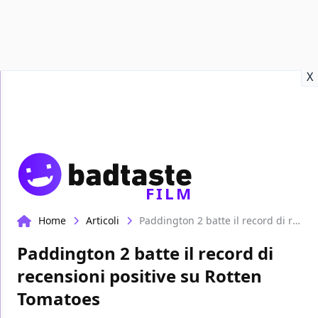
Recensioni
Format video
Marvel
Netflix
Disney+
Prime
X
FILM
Home
Articoli
Paddington 2 batte il record di recensioni positive su Rotten Tomatoes
Paddington 2 batte il record di
recensioni positive su Rotten
Tomatoes