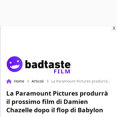
Recensioni
Format video
Marvel
Netflix
Disney+
Prime
X
FILM
Home
Articoli
La Paramount Pictures produrrà il prossimo film di Damien Chazelle dopo il flop di Babylon
La Paramount Pictures produrrà
il prossimo film di Damien
Chazelle dopo il flop di Babylon