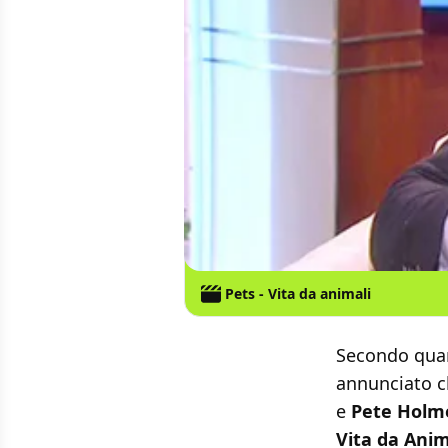
Pets - Vita da animali
Secondo quan
annunciato 
e
Pete Holm
Vita da Anim