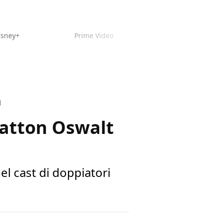
isney+
Prime Video
l
 Patton Oswalt
l cast di doppiatori