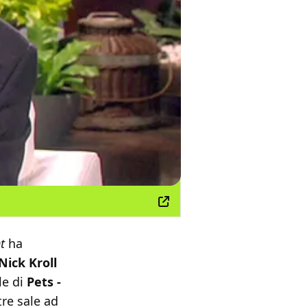
t
ha
Nick Kroll
le di
Pets -
tre sale ad