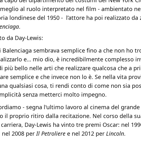
 a capo del dipartimento dei costumi del New York Cit
 meglio al ruolo interpretato nel film - ambientato 
toria londinese del 1950 - l’attore ha poi realizzato da
enciaga
.
o da Day-Lewis:
 di Balenciaga sembrava semplice fino a che non ho tro
alizzarlo e… mio dio, è incredibilmente complesso i
di più bello nelle arti che realizzare qualcosa che a pr
re semplice e che invece non lo è. Se nella vita prov
una qualsiasi cosa, ti rendi conto di come non sia pos
semplicità senza metterci molto impegno.
ricordiamo - segna l'ultimo lavoro al cinema del grande
 il proprio ritiro dalla recitazione. Nel corso della su
 carriera, Day-Lewis ha vinto tre premi Oscar: nel 19
, nel 2008 per
Il Petroliere
e nel 2012 per
Lincoln
.