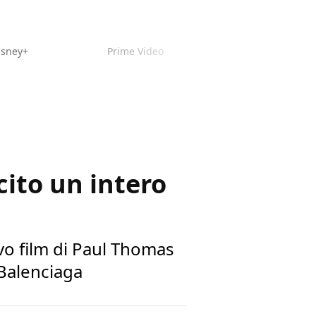
isney+
Prime Video
cito un intero
vo film di Paul Thomas
 Balenciaga