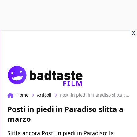
Recensioni
Format video
Marvel
Netflix
Disney+
Prime
X
FILM
Home
Articoli
Posti in piedi in Paradiso slitta a marzo
Posti in piedi in Paradiso slitta a
marzo
Slitta ancora Posti in piedi in Paradiso: la