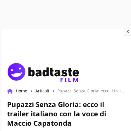
Recensioni
Format video
Marvel
Netflix
Disney+
Prime
X
FILM
Home
Articoli
Pupazzi Senza Gloria: ecco il trailer italiano con la voce di Maccio Capatonda
Pupazzi Senza Gloria: ecco il
trailer italiano con la voce di
Maccio Capatonda