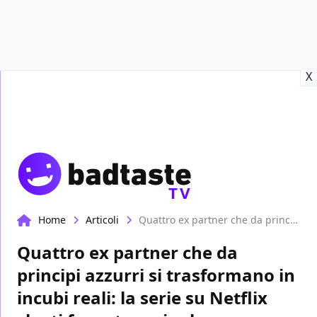
Recensioni
Format video
Marvel
Netflix
Disney+
Prime
X
TV
Home
Articoli
Quattro ex partner che da principi azzurri si trasformano in incubi reali: la serie su Netflix che ti fa restare single
Quattro ex partner che da
principi azzurri si trasformano in
incubi reali: la serie su Netflix