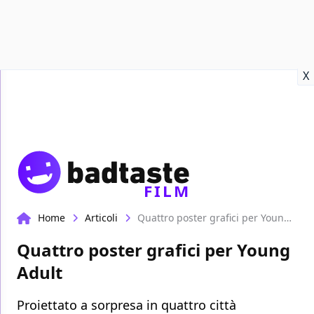
Recensioni
Format video
Marvel
Netflix
Disney+
Prime
X
FILM
Home
Articoli
Quattro poster grafici per Young Adult
Quattro poster grafici per Young
Adult
Proiettato a sorpresa in quattro città