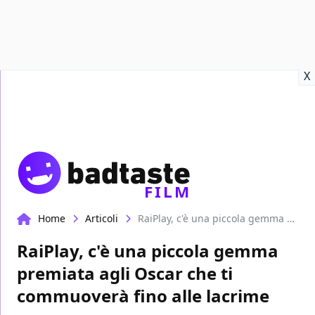
Recensioni
Format video
Marvel
Netflix
Disney+
Prime
X
FILM
Home
Articoli
RaiPlay, c'è una piccola gemma premiata agli Oscar che ti commuoverà fino alle lacrime
RaiPlay, c'è una piccola gemma
premiata agli Oscar che ti
commuoverà fino alle lacrime