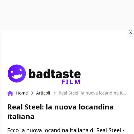
Recensioni
Format video
Marvel
Netflix
Disney+
Prime
X
FILM
Home
Articoli
Real Steel: la nuova locandina italiana
Real Steel: la nuova locandina
italiana
Ecco la nuova locandina italiana di Real Steel -