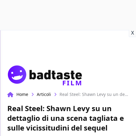
Recensioni
Format video
Marvel
Netflix
Disney+
Prime
X
FILM
Home
Articoli
Real Steel: Shawn Levy su un dettaglio di una scena tagliata e sulle vicissitudini del sequel
Real Steel: Shawn Levy su un
dettaglio di una scena tagliata e
sulle vicissitudini del sequel