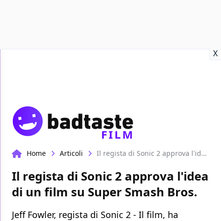
Recensioni
Format video
Marvel
Netflix
Disney+
Prime
X
FILM
Home
Articoli
Il regista di Sonic 2 approva l'idea di un film su Super Smash Bros.
Il regista di Sonic 2 approva l'idea
di un film su Super Smash Bros.
Jeff Fowler, regista di Sonic 2 - Il film, ha