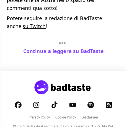
potete dire la vostra nello spazio dei
commenti qua sotto!
Potete seguire la redazione di BadTaste
anche
su Twitch
!
Continua a leggere su BadTaste
Privacy Policy
Cookie Policy
Disclaimer
© 2026 BadTaste.it proprietà di
Digital Dreams s.r.l.
- Partita IVA: