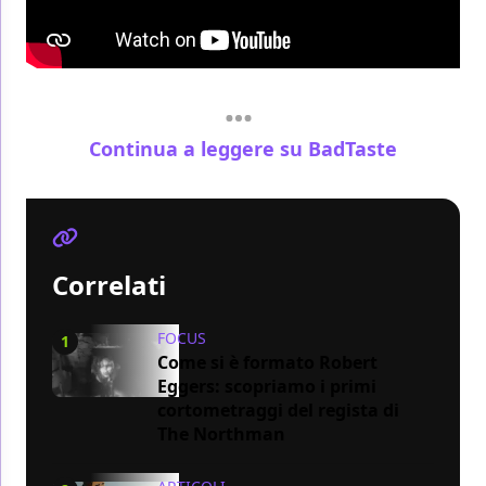
Continua a leggere su BadTaste
Correlati
FOCUS
1
Come si è formato Robert
Eggers: scopriamo i primi
cortometraggi del regista di
The Northman