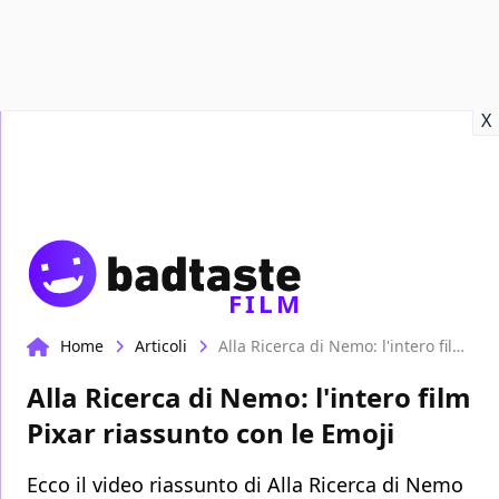
Recensioni
Format video
Marvel
Netflix
Disney+
Prime
X
FILM
Home
Articoli
Alla Ricerca di Nemo: l'intero film Pixar riassunto con le Emoji
Alla Ricerca di Nemo: l'intero film
Pixar riassunto con le Emoji
Ecco il video riassunto di Alla Ricerca di Nemo