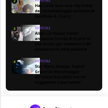
ARTICOLI
2
Hair Love: ecco una clip tratta
dal cortometraggio animato di
Matthew A. Cherry
ARTICOLI
3
Alien: un teaser trailer
annuncia l'arrivo di 6 corti in
live-action per celebrare il 40°
anniversario della pellicola
ARTICOLI
4
Star Wars: Always, Topher
Grace ha reso omaggio
all'intero franchise con un
suggestivo super-trailer