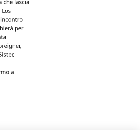
a che lascia
a Los
 incontro
bierà per
ata
oreigner,
ister,
ermo a