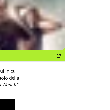
ui in cui
ruolo della
 Want It"
.