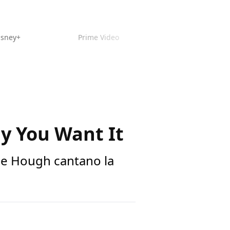
isney+
Prime Video
ay You Want It
nne Hough cantano la