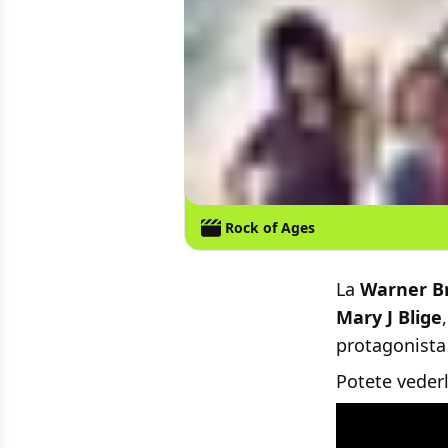
Rock of Ages
La
Warner Br
Mary J Blige
protagonista
Potete veder