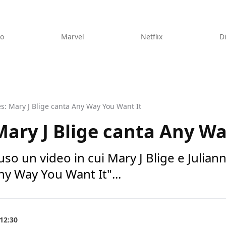
eo
Marvel
Netflix
D
s: Mary J Blige canta Any Way You Want It
Mary J Blige canta Any W
uso un video in cui Mary J Blige e Julia
y Way You Want It"...
12:30