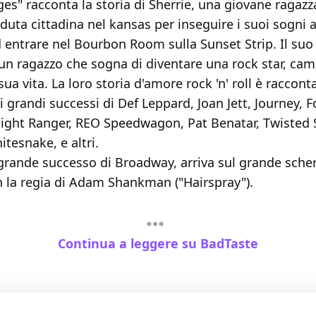
es" racconta la storia di Sherrie, una giovane ragazz
duta cittadina nel kansas per inseguire i suoi sogni 
 entrare nel Bourbon Room sulla Sunset Strip. Il suo
un ragazzo che sogna di diventare una rock star, cam
ua vita. La loro storia d'amore rock 'n' roll è raccont
i grandi successi di Def Leppard, Joan Jett, Journey, F
Night Ranger, REO Speedwagon, Pat Benatar, Twisted S
tesnake, e altri.
 grande successo di Broadway, arriva sul grande sch
 la regia di Adam Shankman ("Hairspray").
Continua a leggere su BadTaste