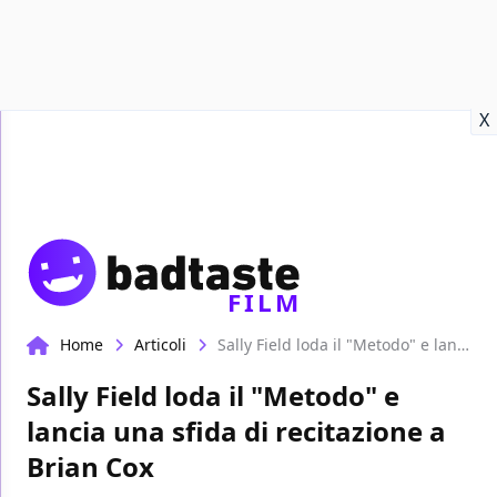
Recensioni
Format video
Marvel
Netflix
Disney+
Prime
X
FILM
Home
Articoli
Sally Field loda il "Metodo" e lancia una sfida di recitazione a Brian Cox
Sally Field loda il "Metodo" e
lancia una sfida di recitazione a
Brian Cox