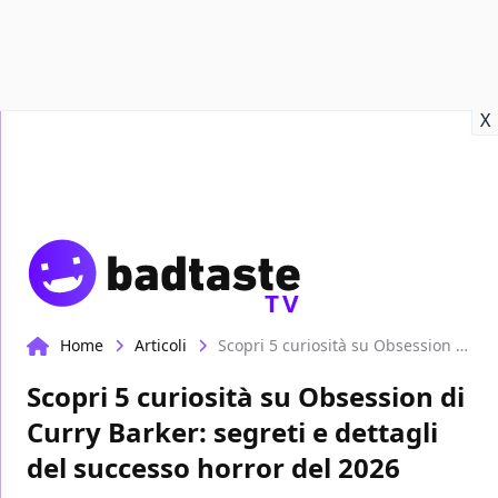
Recensioni
Format video
Marvel
Netflix
Disney+
Prime
X
TV
Home
Articoli
Scopri 5 curiosità su Obsession di Curry Barker: segreti e dettagli del successo horror del 2026
Scopri 5 curiosità su Obsession di
Curry Barker: segreti e dettagli
del successo horror del 2026