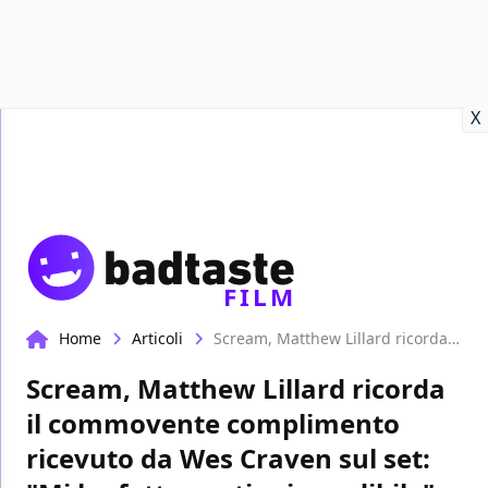
Recensioni
Format video
Marvel
Netflix
Disney+
Prime
X
FILM
Home
Articoli
Scream, Matthew Lillard ricorda il commovente complimento ricevuto da Wes Craven sul set: "Mi ha fatto sentire incredibile"
Scream, Matthew Lillard ricorda
il commovente complimento
ricevuto da Wes Craven sul set: