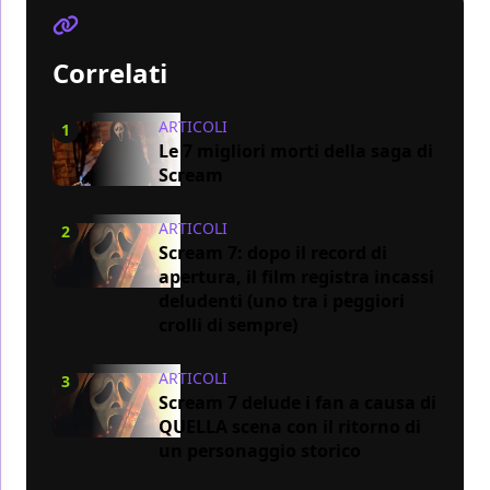
Correlati
ARTICOLI
1
Le 7 migliori morti della saga di
Scream
ARTICOLI
2
Scream 7: dopo il record di
apertura, il film registra incassi
deludenti (uno tra i peggiori
crolli di sempre)
ARTICOLI
3
Scream 7 delude i fan a causa di
QUELLA scena con il ritorno di
un personaggio storico