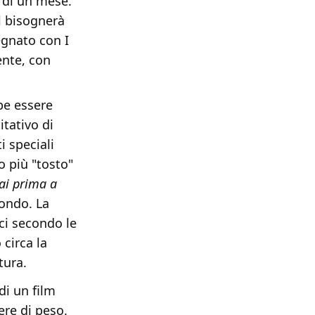
o di un mese.
el bisognerà
egnato con I
ente, con
be essere
itativo di
i speciali
o più "tosto"
rai prima a
condo. La
ci secondo le
 circa la
tura.
di un film
ere di peso.