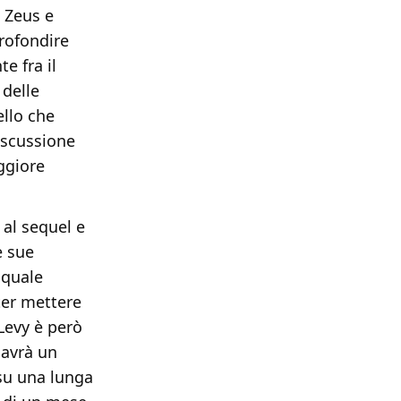
a Zeus e
rofondire
e fra il
 delle
ello che
iscussione
ggiore
 al sequel e
e sue
 quale
ter mettere
 Levy è però
 avrà un
su una lunga