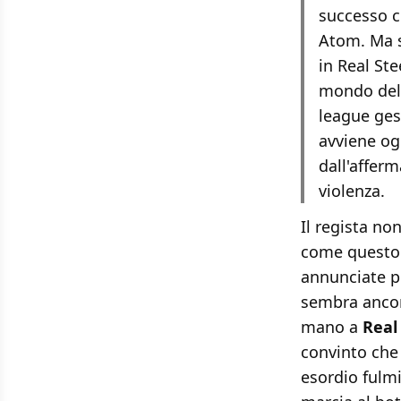
successo c
Atom. Ma s
in Real Ste
mondo dell
league gest
avviene og
dall'affer
violenza.
Il regista no
come questo 
annunciate p
sembra ancor
mano a
Real
convinto che i
esordio fulm