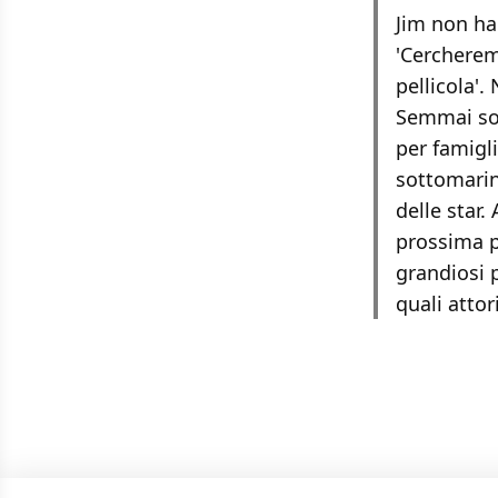
Jim non ha 
'Cercherem
pellicola'
Semmai sono
per famigl
sottomarin
delle star.
prossima p
grandiosi p
quali atto