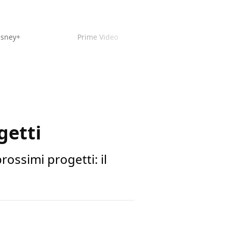
isney+
Prime Video
getti
rossimi progetti: il