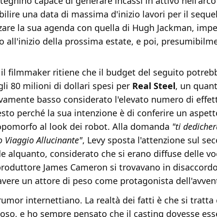
teghino capace di generare incassi in attivo nell'arc
bilire una data di massima d'inizio lavori per il sequ
zzare la sua agenda con quella di Hugh Jackman, imp
no all'inizio della prossima estate, e poi, presumibilm
 il filmmaker ritiene che il budget del seguito potreb
i 80 milioni di dollari spesi per
Real Steel
, un quant
vamente basso considerato l'elevato numero di effett
sto perché la sua intenzione è di conferire un aspett
pomorfo al look dei robot. Alla domanda
"ti dediche
o Viaggio Allucinante"
, Levy sposta l'attenzione sul se
 alquanto, considerato che si erano diffuse delle vo
l produttore James Cameron si trovavano in disaccordo
avere un attore di peso come protagonista dell'avven
rumor internettiano. La realtà dei fatti è che si tratta 
oso, e ho sempre pensato che il casting dovesse ess