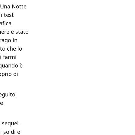
o Una Notte
i test
afica.
nere è stato
rago in
to che lo
i farmi
 quando è
oprio di
eguito,
ne
 sequel.
i soldi e