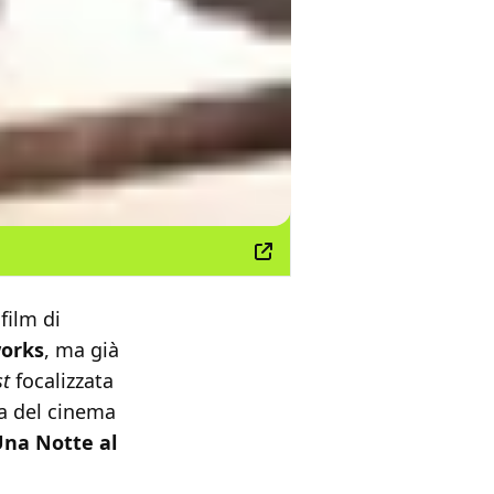
film di
orks
, ma già
st
focalizzata
ta del cinema
na Notte al