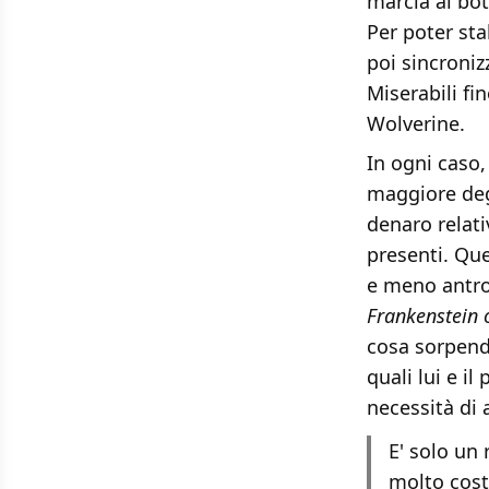
marcia al bot
Per poter sta
poi sincroni
Miserabili fi
Wolverine.
In ogni caso,
maggiore degl
denaro relati
presenti. Que
e meno antro
Frankenstein 
cosa sorpende
quali lui e i
necessità di 
E' solo un 
molto cost