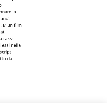
o
onare la
suno'.
 E' un film
tat
a razza
 essi nella
script
utto da