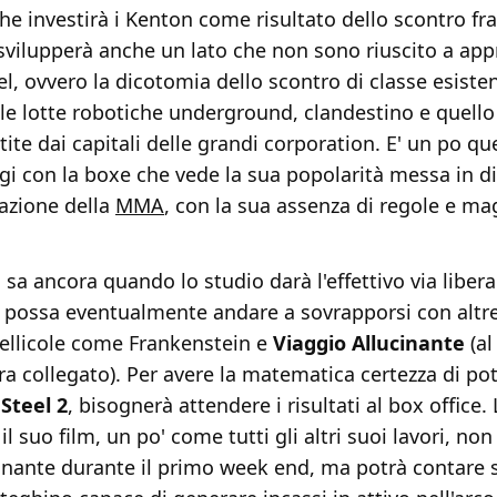
he investirà i Kenton come risultato dello scontro fr
vilupperà anche un lato che non sono riuscito a app
el, ovvero la dicotomia dello scontro di classe esistent
e lotte robotiche underground, clandestino e quello
ite dai capitali delle grandi corporation. E' un po qu
gi con la boxe che vede la sua popolarità messa in d
mazione della
MMA
, con la sua assenza di regole e ma
n sa ancora quando lo studio darà l'effettivo via libera
possa eventualmente andare a sovrapporsi con altr
ellicole come Frankenstein e
Viaggio Allucinante
(al
a collegato). Per avere la matematica certezza di po
 Steel 2
, bisognerà attendere i risultati al box office.
l suo film, un po' come tutti gli altri suoi lavori, non
inante durante il primo week end, ma potrà contare 