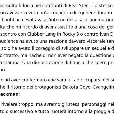
ha molta fiducia nei confronti di Real Steel. Lo stess
on aveva ricevuto un'accoglienza del genere durante 
Il pubblico esultava all'interno della sala cinematogr
lta che mi ricordo di aver assistito a una cosa del ge
 scontro con Clubber Lang in Rocky 3 o contro Ivan D
'audience ha avuto una reazione davvero viscerale tan
 solo ha avuto il coraggio di sviluppare un sequel e d
 contratto, ma nache di non aver negato la questione
lla stampa. Una dimostrazione di fiducia che spero pr
are.
ltre ad aver confermato che sarà lui ad occuparsi del s
he il ritorno dei protagonisti Dakota Goyo, Evangeli
Jackman
:
rivelare troppo, ma avremo gli stessi personaggi nel
itolo successivo e tutto ruoterà intorno alla pioggia d