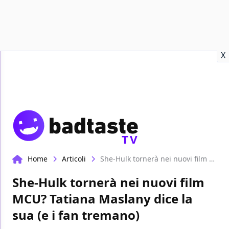
Recensioni
Format video
Marvel
Netflix
Disney+
Prime
X
TV
Home
Articoli
She-Hulk tornerà nei nuovi film MCU? Tatiana Maslany dice la sua (e i fan tremano)
She-Hulk tornerà nei nuovi film
MCU? Tatiana Maslany dice la
sua (e i fan tremano)