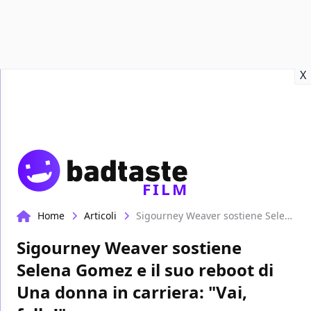
Recensioni
Format video
Marvel
Netflix
Disney+
Prime
X
FILM
Home
Articoli
Sigourney Weaver sostiene Selena Gomez e il suo reboot di Una donna in carriera: "Vai, fallo!"
Sigourney Weaver sostiene
Selena Gomez e il suo reboot di
Una donna in carriera: "Vai,