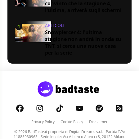
convinto che la stagione 4,
l'ultima, arriverà sugli schermi
ARTICOLI
4
Snowpiercer 4: l'ultima
stagione non andrà in onda su
TNT, si cerca una nuova casa
per la serie
Privacy Policy
Cookie Policy
Disclaimer
© 2026 BadTaste.it proprietà di
Digital Dreams s.r.l.
- Partita IVA:
11885930963 - Sede legale: Via Alberico Albricci 8, 20122 Milano