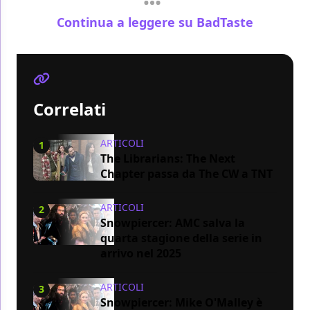
Continua a leggere su BadTaste
Correlati
ARTICOLI
1
The Librarians: The Next
Chapter passa da The CW a TNT
ARTICOLI
2
Snowpiercer: AMC salva la
quarta stagione della serie in
arrivo nel 2025
ARTICOLI
3
Snowpiercer: Mike O'Malley è