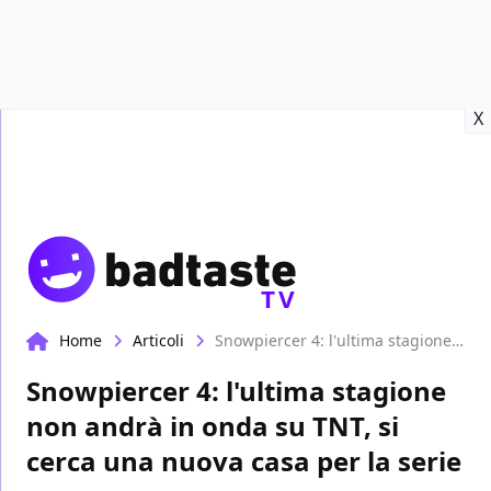
Recensioni
Format video
Marvel
Netflix
Disney+
Prime
X
TV
Home
Articoli
Snowpiercer 4: l'ultima stagione non andrà in onda su TNT, si cerca una nuova casa per la serie
Snowpiercer 4: l'ultima stagione
non andrà in onda su TNT, si
cerca una nuova casa per la serie