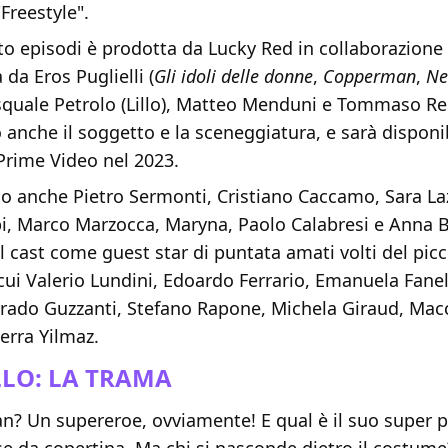
Freestyle".
tto episodi è prodotta da Lucky Red in collaborazion
 da Eros Puglielli (
Gli idoli delle donne
,
Copperman
,
Ne
squale Petrolo (Lillo), Matteo Menduni e Tommaso Re
anche il soggetto e la sceneggiatura, e sarà disponib
 Prime Video nel 2023.
lo anche Pietro Sermonti, Cristiano Caccamo, Sara La
ppi, Marco Marzocca, Maryna, Paolo Calabresi e Anna 
 cast come guest star di puntata amati volti del pic
ui Valerio Lundini, Edoardo Ferrario, Emanuela Fanell
rrado Guzzanti, Stefano Rapone, Michela Giraud, Mac
erra Yilmaz.
LLO: LA TRAMA
n? Un supereroe, ovviamente! E qual è il suo super 