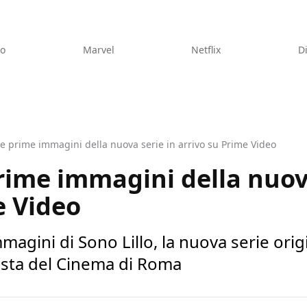
eo
Marvel
Netflix
D
 le prime immagini della nuova serie in arrivo su Prime Video
prime immagini della nuov
e Video
magini di Sono Lillo, la nuova serie ori
Festa del Cinema di Roma