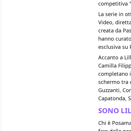
competitiva "
La serie in o
Video, diretta
creata da Pa
hanno curato 
esclusiva su
Accanto a Lil
Camilla Fili
completano il
schermo tra c
Guzzanti, Co
Capatonda, S
SONO LI
Chi è Posama