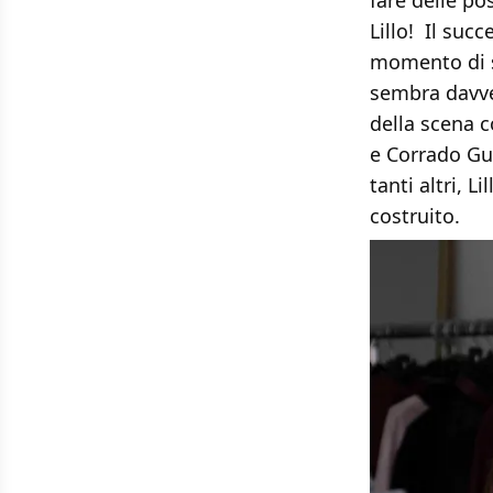
fare delle po
Lillo! Il succ
momento di sc
sembra davve
della scena 
e Corrado Guz
tanti altri, L
costruito.