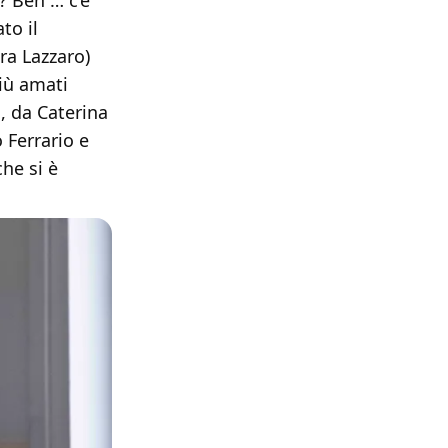
? Beh … c’è
ato il
ra Lazzaro)
iù amati
, da Caterina
 Ferrario e
che si è