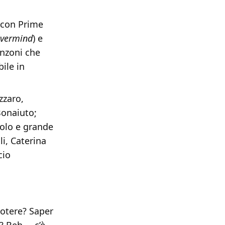
e con Prime
vermind
) e
nzoni che
ile in
zzaro,
Bonaiuto;
colo e grande
i, Caterina
cio
potere? Saper