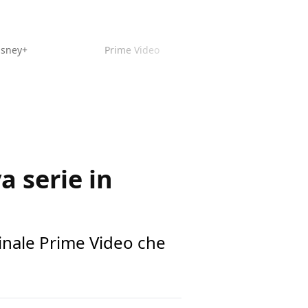
isney+
Prime Video
a serie in
ginale Prime Video che