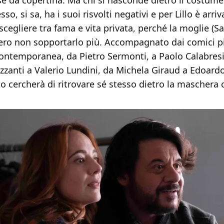
se da copertina. Ma chi si nasconde dietro il costume
esso, si sa, ha i suoi risvolti negativi e per Lillo è arriv
egliere tra fama e vita privata, perché la moglie (Sa
ro non sopportarlo più. Accompagnato dai comici p
contemporanea, da Pietro Sermonti, a Paolo Calabresi
zanti a Valerio Lundini, da Michela Giraud a Edoardo
illo cercherà di ritrovare sé stesso dietro la maschera 