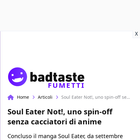
Recensioni
Format video
Marvel
Netflix
Disney+
Prime
X
FUMETTI
Home
Articoli
Soul Eater Not!, uno spin-off senza cacciatori di anime
Soul Eater Not!, uno spin-off
senza cacciatori di anime
Concluso il manga Soul Eater, da settembre