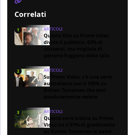
Correlati
ARTICOLI
1
Questo film su Prime Video
divide il pubblico: 83% di
consensi, ma migliaia di
persone fuggono dalla sala
ARTICOLI
2
Su Prime Video, c'è una serie
australiana con il 100% su
Rotten Tomatoes che devi
assolutamente vedere
ARTICOLI
3
Questa serie biblica su Prime
Video ha il 97% di gradimento
su Rotten Tomatoes (e batte