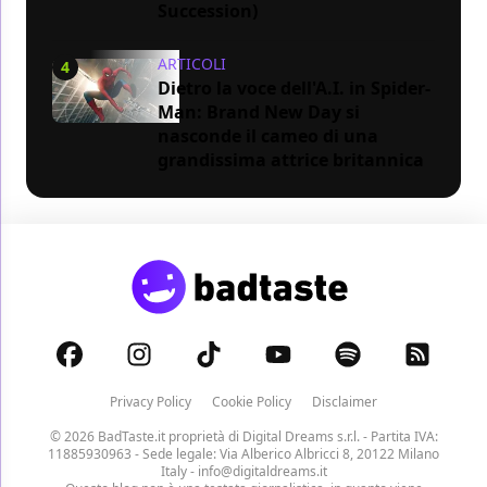
Succession)
ARTICOLI
4
Dietro la voce dell'A.I. in Spider-
Man: Brand New Day si
nasconde il cameo di una
grandissima attrice britannica
Privacy Policy
Cookie Policy
Disclaimer
© 2026 BadTaste.it proprietà di
Digital Dreams s.r.l.
- Partita IVA:
11885930963 - Sede legale: Via Alberico Albricci 8, 20122 Milano
Italy -
info@digitaldreams.it