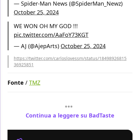
— Spider-Man News (@SpiderMan_Newz)
October 25, 2024
WE WON OH MY GOD !!!
pic.twitter.com/AaFoY73KGT
— AJ (@AjepArts)
October 25, 2024
https://twitter.com/carloslovessm/status/18498926815
36925851
Fonte
/
TMZ
Continua a leggere su BadTaste