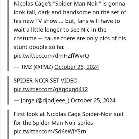
Nicolas Cage's "Spider-Man Noir" is gonna
look tall, dark and handsome on the set of
his new TV show ... but, fans will have to
wait a little longer to see Nic in the
costume -- 'cause there are only pics of his
stunt double so far.
pic.twitter.com/dmHZffWvrQ
— TMZ (@TMZ)
October 26, 2024
SPIDER-NOIR SET VIDEO
pic.twitter.com/gXqdxqd412
— Jorge (@djodjeee_)
October 25, 2024
First look at Nicolas Cage Spider-Noir suit
for the Spider-Man Noir series
pic.twitter.com/Sd6eWlYSrn