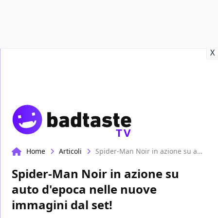
Recensioni
Format video
Marvel
Netflix
Disney+
Prime
X
TV
Home
Articoli
Spider-Man Noir in azione su auto d'epoca nelle nuove immagini dal set!
Spider-Man Noir in azione su
auto d'epoca nelle nuove
immagini dal set!