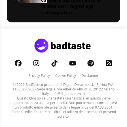
curiosità dal commento in
diretta con i registi e gli
sceneggiatori
Privacy Policy
Cookie Policy
Disclaimer
© 2026 BadTaste.it proprietà di
Digital Dreams s.r.l.
- Partita IVA:
11885930963 - Sede legale: Via Alberico Albricci 8, 20122 Milano
Italy -
info@digitaldreams.it
Questo blog non è una testata giornalistica, in quanto viene
aggiornato senza alcuna periodicità. Non può pertanto considerarsi
un prodotto editoriale ai sensi della legge n. 62 del 07.03.2001
Photo Credits: l’editore ha i diritti di utilizzo delle immagini presenti
sul sito.