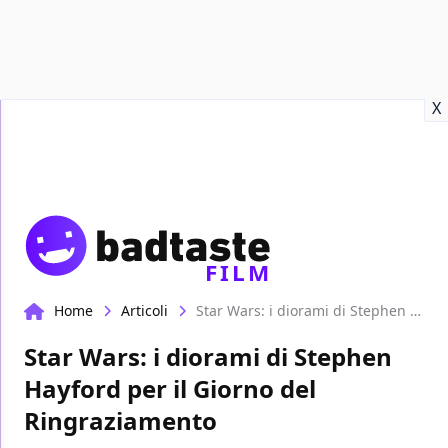
Recensioni
Format video
Marvel
Netflix
Disney+
Prime
X
FILM
Home
Articoli
Star Wars: i diorami di Stephen Hayford per il Giorno del Ringraziamento
Star Wars: i diorami di Stephen
Hayford per il Giorno del
Ringraziamento