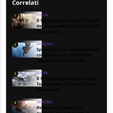
Correlati
FOCUS
1
Il Signore degli Anelli: Il ritorno
del Re stasera su Canale 5, ecco
10 curiosità
ARTICOLI
2
Spider-Man: Un nuovo universo
commentato su Twitter dai
registi, tutte le curiosità
FOCUS
3
Il Signore degli Anelli: Le Due
Torri stasera su Canale 5, ecco
10 curiosità
ARTICOLI
4
Avengers: Endgame, 12