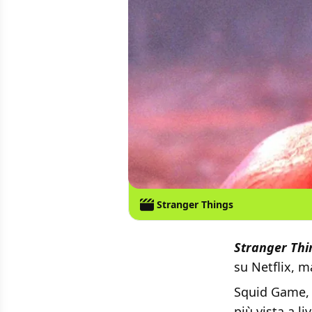
Stranger Things
Stranger Thi
su Netflix, m
Squid Game, l
più vista a l