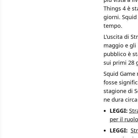
Things 4 è st
giorni. Squid
tempo.
L'uscita di S
maggio e gli 
pubblico è st
sui primi 28 g
Squid Game m
fosse signifi
stagione di S
ne dura circa
LEGGI:
Str
per il ruol
LEGGI:
St