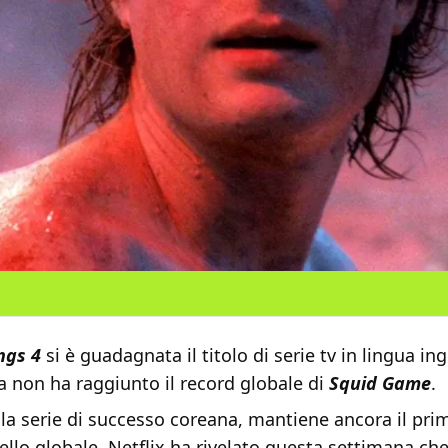
ngs 4
si è guadagnata il titolo di serie tv in lingua ing
a non ha raggiunto il record globale di
Squid Game
.
a serie di successo coreana, mantiene ancora il prim
ivello globale. Netflix ha rivelato questa settimana ch