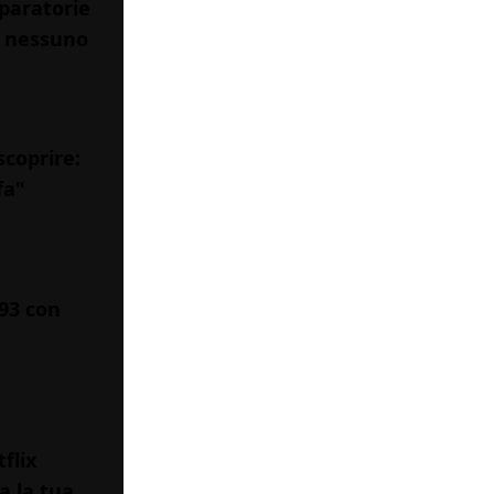
paratorie
a nessuno
scoprire:
fa"
993 con
flix
a la tua