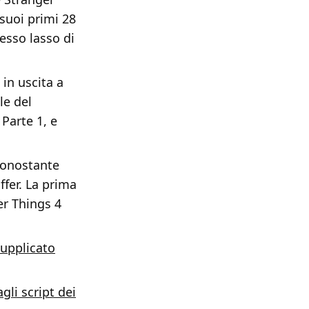
 suoi primi 28
tesso lasso di
 in uscita a
le del
 Parte 1, e
nonostante
ffer. La prima
er Things 4
supplicato
gli script dei