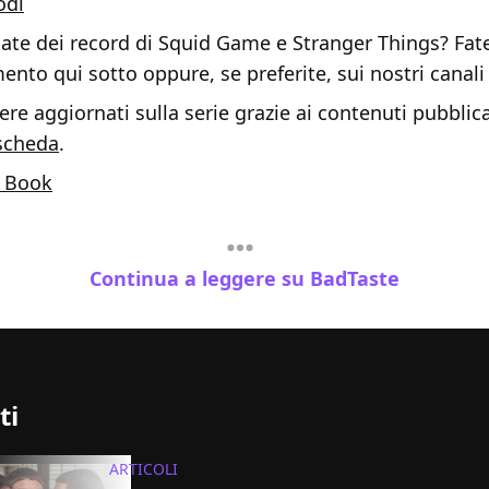
odi
ate dei record di Squid Game e Stranger Things? Fat
to qui sotto oppure, se preferite, sui nostri canali 
re aggiornati sulla serie grazie ai contenuti pubblica
scheda
.
 Book
Continua a leggere su BadTaste
ti
ARTICOLI