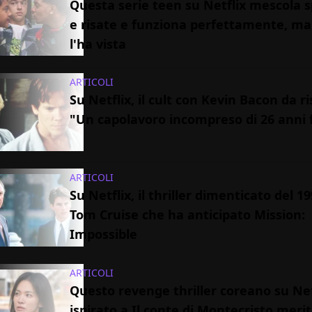
Questa serie teen su Netflix mescola s
e risate e funziona perfettamente, m
l'ha vista
ARTICOLI
Su Netflix, il cult con Kevin Bacon da ri
"Un capolavoro incompreso di 26 anni 
ARTICOLI
Su Netflix, il thriller dimenticato del 1
Tom Cruise che ha anticipato Mission:
Impossible
ARTICOLI
Questo revenge thriller coreano su Net
ispirato a Il conte di Montecristo merit