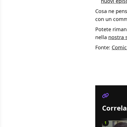
nuovi epis
Cosa ne pens
con un commen
Potete rimane
nella
nostra 
Fonte:
Comic
Correla
1