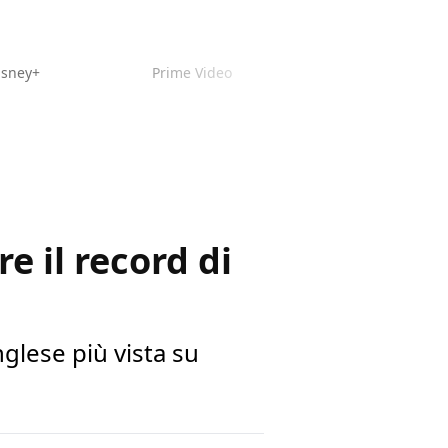
isney+
Prime Video
e il record di
nglese più vista su