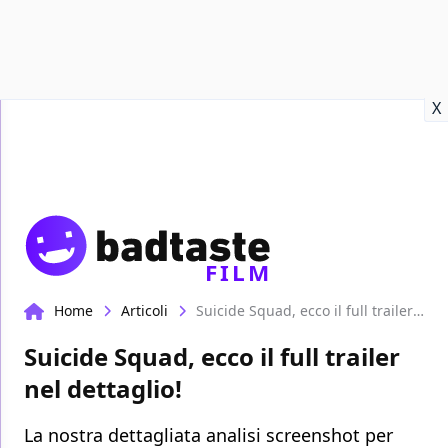
Recensioni
Format video
Marvel
Netflix
Disney+
Prime
X
FILM
Home
Articoli
Suicide Squad, ecco il full trailer nel dettaglio!
Suicide Squad, ecco il full trailer
nel dettaglio!
La nostra dettagliata analisi screenshot per