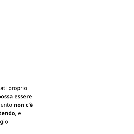
ati proprio
 possa essere
omento
non c'è
ntendo
, e
ggio