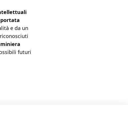
ntellettuali
 portata
lità e da un
 riconosciuti
 miniera
ssibili futuri