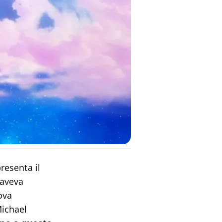
presenta il
 aveva
ova
Michael