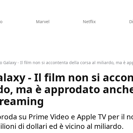
eo
Marvel
Netflix
D
axy - Il film non si acco
rdo, ma è approdato anche
treaming
oda su Prime Video e Apple TV per il nol
ioni di dollari ed è vicino al miliardo.