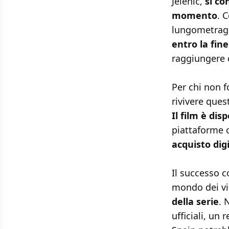
Jelenic,
si co
momento
. 
lungometrag
entro la fin
raggiungere q
Per chi non f
rivivere ques
Il film è dis
piattaforme 
acquisto digi
Il successo c
mondo dei v
della serie
. 
ufficiali, un