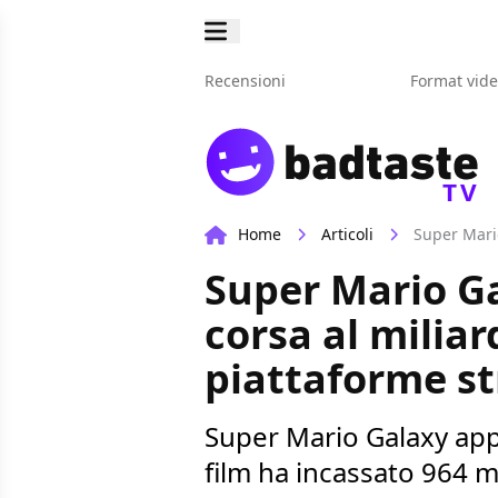
Recensioni
Format vid
TV
Home
Articoli
Super Mario Gal
corsa al milia
piattaforme s
Super Mario Galaxy appr
film ha incassato 964 mil