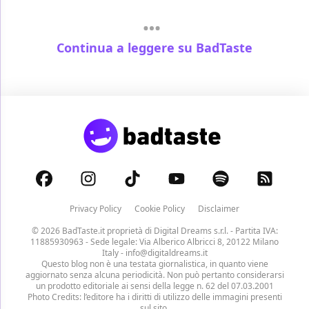
Continua a leggere su BadTaste
Privacy Policy
Cookie Policy
Disclaimer
© 2026 BadTaste.it proprietà di
Digital Dreams s.r.l.
- Partita IVA:
11885930963 - Sede legale: Via Alberico Albricci 8, 20122 Milano
Italy -
info@digitaldreams.it
Questo blog non è una testata giornalistica, in quanto viene
aggiornato senza alcuna periodicità. Non può pertanto considerarsi
un prodotto editoriale ai sensi della legge n. 62 del 07.03.2001
Photo Credits: l’editore ha i diritti di utilizzo delle immagini presenti
sul sito.