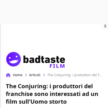
Recensioni
Format video
Marvel
Netflix
Disney+
Prime
X
FILM
Home
Articoli
The Conjuring: i produttori del franchise sono interessati ad un film sull'Uomo storto
The Conjuring: i produttori del
franchise sono interessati ad un
film sull'Uomo storto