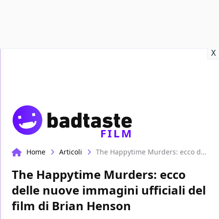
Recensioni
Format video
Marvel
Netflix
Disney+
Prime
X
FILM
Home
Articoli
The Happytime Murders: ecco delle nuove immagini ufficiali del film di Brian Henson
The Happytime Murders: ecco
delle nuove immagini ufficiali del
film di Brian Henson