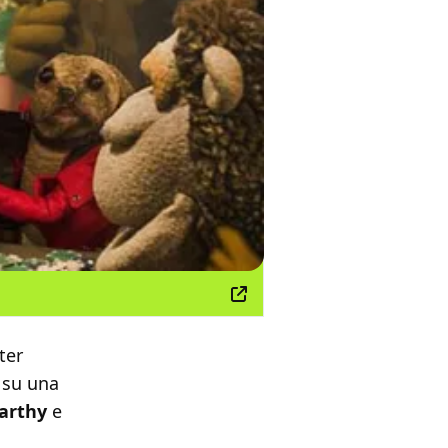
ter
 su una
arthy
e