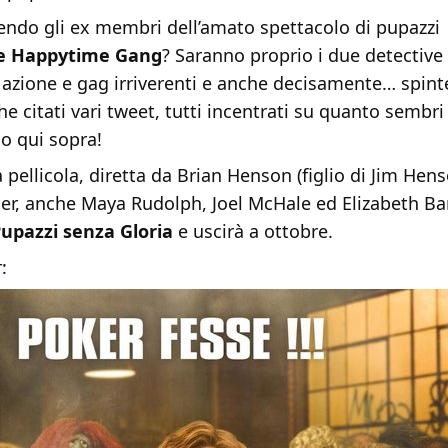
dendo gli ex membri dell’amato spettacolo di pupazzi
e Happytime Gang
? Saranno proprio i due detective 
a azione e gag irriverenti e anche decisamente… spinte
 citati vari tweet, tutti incentrati su quanto sembri fo
o qui sopra!
a pellicola, diretta da Brian Henson (figlio di Jim Hens
r, anche Maya Rudolph, Joel McHale ed Elizabeth Bank
upazzi senza Gloria
e uscirà a ottobre.
: