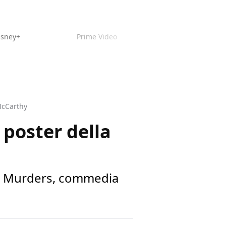
isney+
Prime Video
McCarthy
poster della
me Murders, commedia