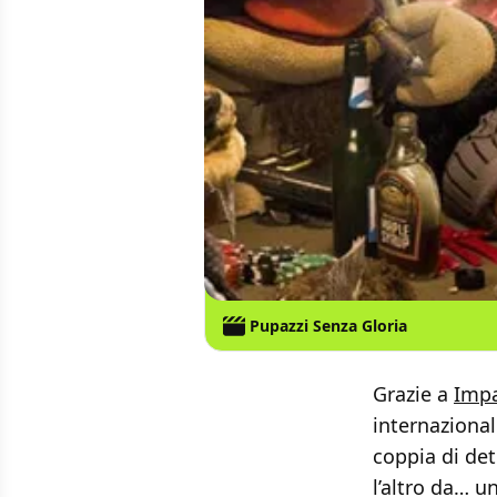
Pupazzi Senza Gloria
Grazie a
Imp
internaziona
coppia di det
l’altro da… u