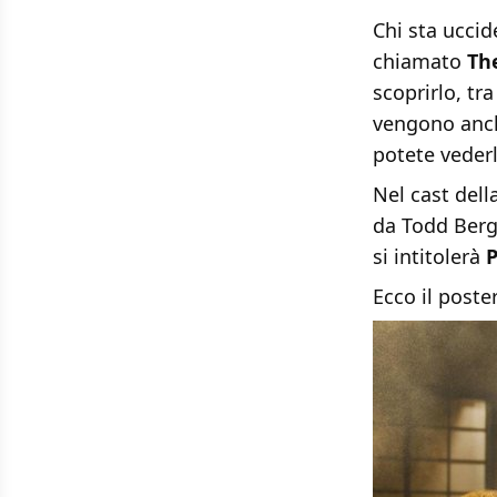
Chi sta ucci
chiamato
Th
scoprirlo, tr
vengono anche
potete vederl
Nel cast dell
da Todd Berge
si intitolerà
P
Ecco il poster