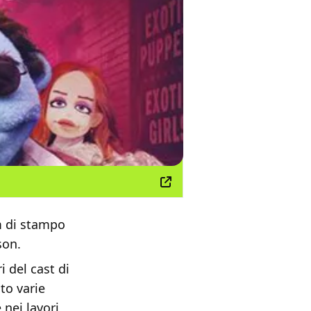
lm di stampo
son.
 del cast di
uto varie
 nei lavori