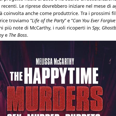
 recenti. Le riprese dovrebbero iniziare nel mese di a
 coinvolta anche come produttrice. Tra i prossimi fi
rice troviamo “
Life of the Party
” e “
Can You Ever Forgiv
ni più note di McCarthy, i ruoli ricoperti in
Spy
,
Ghostb
my
e
The Boss
.