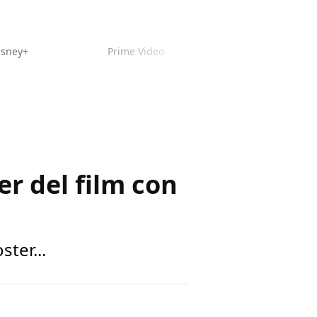
isney+
Prime Video
r del film con
ter...