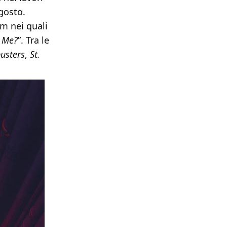
gosto.
lm nei quali
e Me?
”. Tra le
usters
,
St.