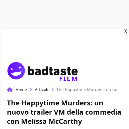
Recensioni
Format video
Marvel
Netflix
Disney+
Prime
X
FILM
Home
Articoli
The Happytime Murders: un nuovo trailer VM della commedia con Melissa McCarthy
The Happytime Murders: un
nuovo trailer VM della commedia
con Melissa McCarthy