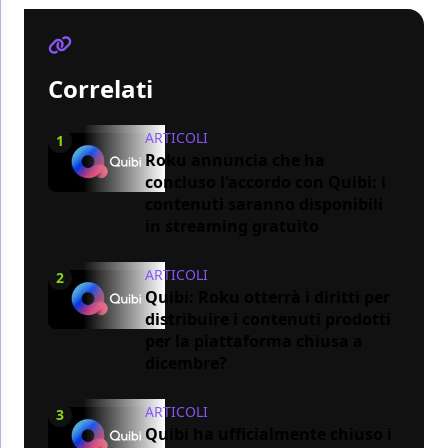
Correlati
ARTICOLI
1
Roku annuncia che ha
concluso l'accordo con Quibi: i
contenuti saranno disponibili
in streaming gratuito
ARTICOLI
2
Quibi: Roku otterrà i diritti per
distribuire i contenuti prodotti
per la piattaforma chiusa a
dicembre?
ARTICOLI
3
Quibi ha ufficialmente chiuso i