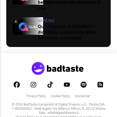
battenti dopo soli otto mesi di
vita
ARTICOLI
4
Quibi cesserà le attività il 1
dicembre, è mistero su dove
finiranno i contenuti
Privacy Policy
Cookie Policy
Disclaimer
© 2026 BadTaste.it proprietà di
Digital Dreams s.r.l.
- Partita IVA:
11885930963 - Sede legale: Via Alberico Albricci 8, 20122 Milano
Italy -
info@digitaldreams.it
Questo blog non è una testata giornalistica, in quanto viene