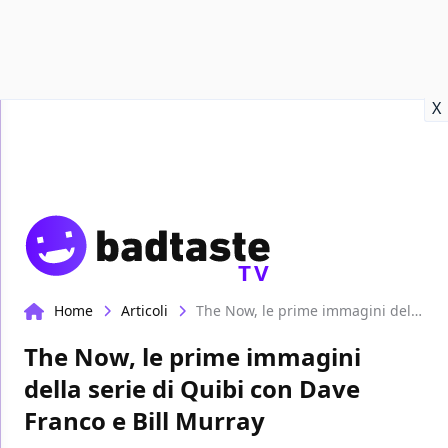
Recensioni
Format video
Marvel
Netflix
Disney+
Prime
X
TV
Home
Articoli
The Now, le prime immagini della serie di Quibi con Dave Franco e Bill Murray
The Now, le prime immagini
della serie di Quibi con Dave
Franco e Bill Murray