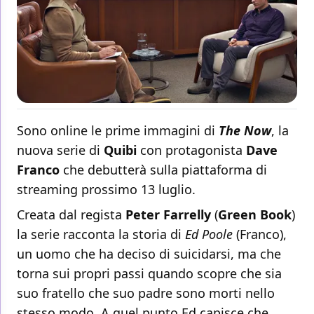
Sono online le prime immagini di
The Now
, la
nuova serie di
Quibi
con protagonista
Dave
Franco
che debutterà sulla piattaforma di
streaming prossimo 13 luglio.
Creata dal regista
Peter Farrelly
(
Green Book
)
la serie racconta la storia di
Ed Poole
(Franco),
un uomo che ha deciso di suicidarsi, ma che
torna sui propri passi quando scopre che sia
suo fratello che suo padre sono morti nello
stesso modo. A quel punto Ed capisce che