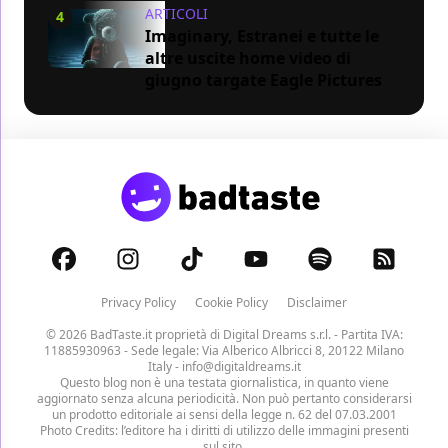
ARTICOLI
4
Imaginary, Estranei e tutte le
altre uscite home video di
giugno targate Eagle Pictures
Privacy Policy
Cookie Policy
Disclaimer
© 2026 BadTaste.it proprietà di
Digital Dreams s.r.l.
- Partita IVA:
11885930963 - Sede legale: Via Alberico Albricci 8, 20122 Milano
Italy -
info@digitaldreams.it
Questo blog non è una testata giornalistica, in quanto viene
aggiornato senza alcuna periodicità. Non può pertanto considerarsi
un prodotto editoriale ai sensi della legge n. 62 del 07.03.2001
Photo Credits: l’editore ha i diritti di utilizzo delle immagini presenti
sul sito.