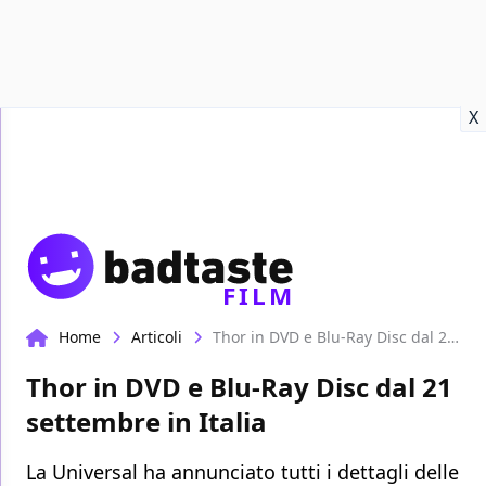
Recensioni
Format video
Marvel
Netflix
Disney+
Prime
X
FILM
Home
Articoli
Thor in DVD e Blu-Ray Disc dal 21 settembre in Italia
Thor in DVD e Blu-Ray Disc dal 21
settembre in Italia
La Universal ha annunciato tutti i dettagli delle