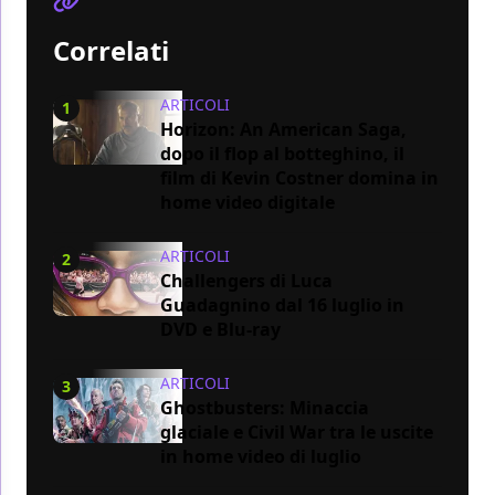
Correlati
ARTICOLI
1
Horizon: An American Saga,
dopo il flop al botteghino, il
film di Kevin Costner domina in
home video digitale
ARTICOLI
2
Challengers di Luca
Guadagnino dal 16 luglio in
DVD e Blu-ray
ARTICOLI
3
Ghostbusters: Minaccia
glaciale e Civil War tra le uscite
in home video di luglio