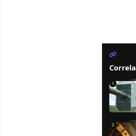
Correla
1
2