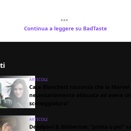
Continua a leggere su BadTaste
ti
ARTICOLI
Cate Blanchett racconta che la Marvel
necessariamente abituata ad avere un
sceneggiatura"
ARTICOLI
Deadpool & Wolverine: "prima o poi" 