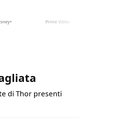
isney+
Prime Video
agliata
ate di Thor presenti