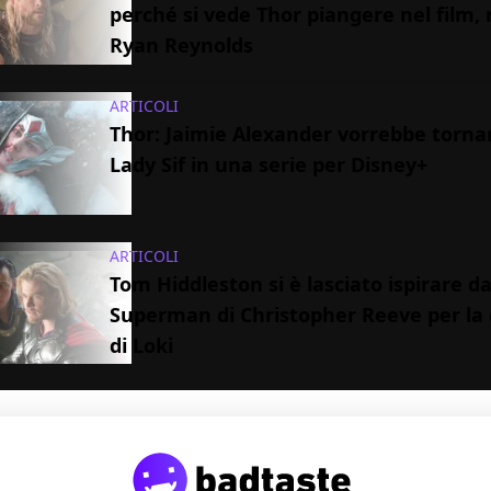
perché si vede Thor piangere nel film, 
Ryan Reynolds
ARTICOLI
Thor: Jaimie Alexander vorrebbe torn
Lady Sif in una serie per Disney+
ARTICOLI
Tom Hiddleston si è lasciato ispirare da
Superman di Christopher Reeve per la
di Loki