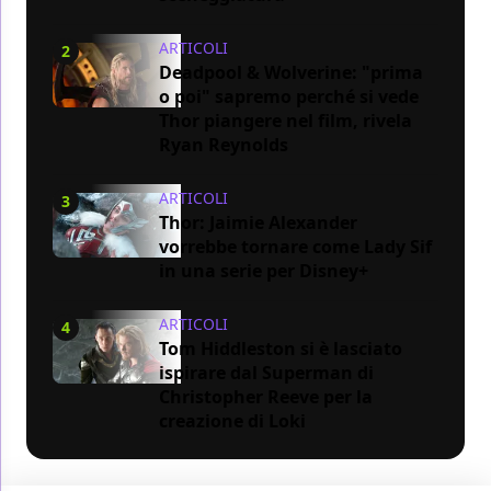
ARTICOLI
2
Deadpool & Wolverine: "prima
o poi" sapremo perché si vede
Thor piangere nel film, rivela
Ryan Reynolds
ARTICOLI
3
Thor: Jaimie Alexander
vorrebbe tornare come Lady Sif
in una serie per Disney+
ARTICOLI
4
Tom Hiddleston si è lasciato
ispirare dal Superman di
Christopher Reeve per la
creazione di Loki