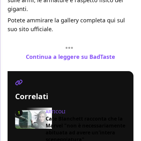
sulle armi, le armature e l'aspetto fisico dei
giganti.
Potete ammirare la gallery completa qui sul
suo
sito ufficiale.
Continua a leggere su BadTaste
Correlati
ARTICOLI
1
Cate Blanchett racconta che la
Marvel "non è necessariamente
abituata ad avere un'intera
sceneggiatura"