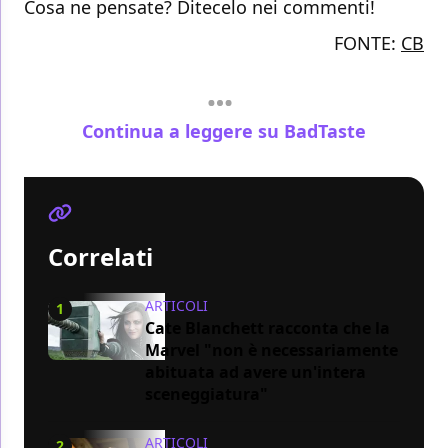
Cosa ne pensate? Ditecelo nei commenti!
FONTE:
CB
Continua a leggere su BadTaste
Correlati
ARTICOLI
1
Cate Blanchett racconta che la
Marvel "non è necessariamente
abituata ad avere un'intera
sceneggiatura"
ARTICOLI
2