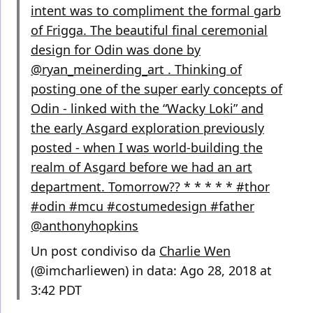
intent was to compliment the formal garb
of Frigga. The beautiful final ceremonial
design for Odin was done by
@ryan_meinerding_art . Thinking of
posting one of the super early concepts of
Odin - linked with the “Wacky Loki” and
the early Asgard exploration previously
posted - when I was world-building the
realm of Asgard before we had an art
department. Tomorrow?? * * * * * #thor
#odin #mcu #costumedesign #father
@anthonyhopkins
Un post condiviso da
Charlie Wen
(@imcharliewen) in data: Ago 28, 2018 at
3:42 PDT