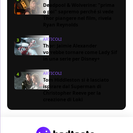
Deadpool & Wolverine: "prima
o poi" sapremo perché si vede
Thor piangere nel film, rivela
Ryan Reynolds
ARTICOLI
3
Thor: Jaimie Alexander
vorrebbe tornare come Lady Sif
in una serie per Disney+
ARTICOLI
4
Tom Hiddleston si è lasciato
ispirare dal Superman di
Christopher Reeve per la
creazione di Loki