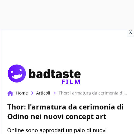
Recensioni
Format video
Marvel
Netflix
Disney+
Prime
X
FILM
Home
Articoli
Thor: l'armatura da cerimonia di Odino nei nuovi concept art
Thor: l'armatura da cerimonia di
Odino nei nuovi concept art
Online sono approdati un paio di nuovi