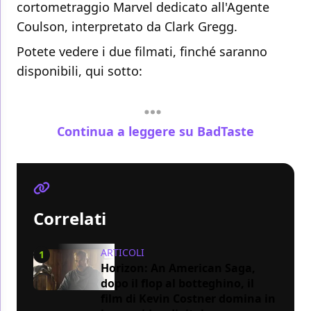
cortometraggio Marvel dedicato all'Agente
Coulson, interpretato da Clark Gregg.
Potete vedere i due filmati, finché saranno
disponibili, qui sotto:
Continua a leggere su BadTaste
Correlati
ARTICOLI
1
Horizon: An American Saga,
dopo il flop al botteghino, il
film di Kevin Costner domina in