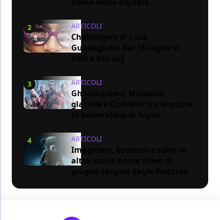
home video digitale
ARTICOLI
2
Challengers di Luca
Guadagnino dal 16 luglio in
DVD e Blu-ray
ARTICOLI
3
Ghostbusters: Minaccia
glaciale e Civil War tra le uscite
in home video di luglio
ARTICOLI
4
Imaginary, Estranei e tutte le
altre uscite home video di
giugno targate Eagle Pictures