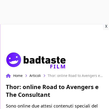
Recensioni
Format video
Marvel
Netflix
Disney+
Prime
X
FILM
Home
Articoli
Thor: online Road to Avengers e The Consultant
Thor: online Road to Avengers e
The Consultant
Sono online due attesi contenuti speciali del