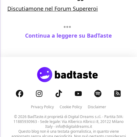
Discutiamone nel Forum Supereroi
Continua a leggere su BadTaste
Privacy Policy
Cookie Policy
Disclaimer
© 2026 BadTaste.it proprietà di
Digital Dreams s.r.l.
- Partita IVA:
11885930963 - Sede legale: Via Alberico Albricci 8, 20122 Milano
Italy -
info@digitaldreams.it
Questo blog non è una testata giornalistica, in quanto viene
aggiornato senza alcuna periodicità. Non può pertanto considerarsi