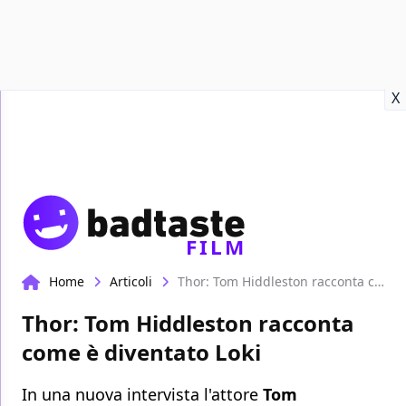
Recensioni
Format video
Marvel
Netflix
Disney+
Prime
X
FILM
Home
Articoli
Thor: Tom Hiddleston racconta come è diventato Loki
Thor: Tom Hiddleston racconta
come è diventato Loki
In una nuova intervista l'attore
Tom