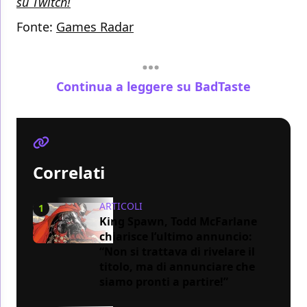
su Twitch!
Fonte:
Games Radar
Continua a leggere su BadTaste
Correlati
ARTICOLI
1
King Spawn, Todd McFarlane
chiarisce l’ultimo annuncio:
“Non si trattava di rivelare il
titolo, ma di annunciare che
siamo pronti a partire!”