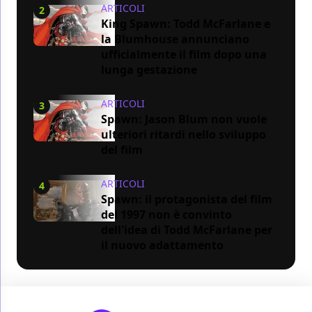
ARTICOLI
2
King Spawn: Todd McFarlane e
la Blumhouse annunciano
ufficialmente il film dopo una
lunga gestazione
ARTICOLI
3
Spawn: Jason Blum non vuole
ulteriori ritardi nello sviluppo
del film
ARTICOLI
4
Spawn: il protagonista del film
del 1997 non è convinto
dell'idea di Todd McFarlane per
il nuovo adattamento