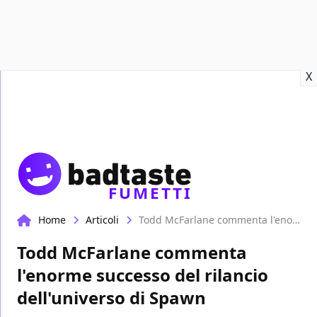
Recensioni
Format video
Marvel
Netflix
Disney+
Prime
X
FUMETTI
Home
Articoli
Todd McFarlane commenta l'enorme successo del rilancio dell'universo di Spawn
Todd McFarlane commenta
l'enorme successo del rilancio
dell'universo di Spawn