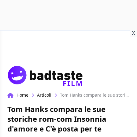
Recensioni
Format video
Marvel
Netflix
Disney+
Prime
X
FILM
Home
Articoli
Tom Hanks compara le sue storiche rom-com Insonnia d'amore e C'è posta per te
Tom Hanks compara le sue
storiche rom-com Insonnia
d'amore e C'è posta per te