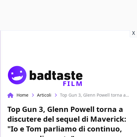
Recensioni
Format video
Marvel
Netflix
Disney+
Prime
X
FILM
Home
Articoli
Top Gun 3, Glenn Powell torna a discutere del sequel di Maverick: "Io e Tom parliamo di continuo, ma non di questo"
Top Gun 3, Glenn Powell torna a
discutere del sequel di Maverick:
"Io e Tom parliamo di continuo,