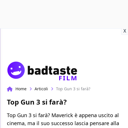
Recensioni
Format video
Marvel
Netflix
Disney+
Prime
X
FILM
Home
Articoli
Top Gun 3 si farà?
Top Gun 3 si farà?
Top Gun 3 si farà? Maverick è appena uscito al
cinema, ma il suo successo lascia pensare alla