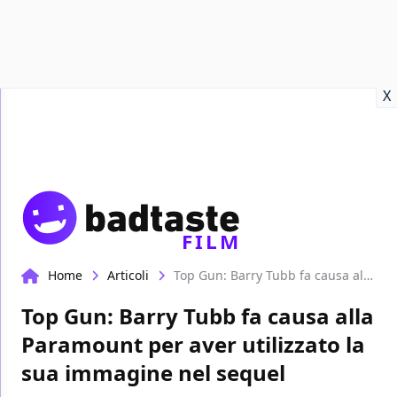
Recensioni
Format video
Marvel
Netflix
Disney+
Prime
X
FILM
Home
Articoli
Top Gun: Barry Tubb fa causa alla Paramount per aver utilizzato la sua immagine nel sequel
Top Gun: Barry Tubb fa causa alla
Paramount per aver utilizzato la
sua immagine nel sequel