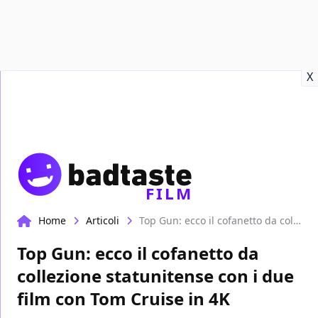
Recensioni
Format video
Marvel
Netflix
Disney+
Prime
X
FILM
Home
Articoli
Top Gun: ecco il cofanetto da collezione statunitense con i due film con Tom Cruise in 4K
Top Gun: ecco il cofanetto da
collezione statunitense con i due
film con Tom Cruise in 4K