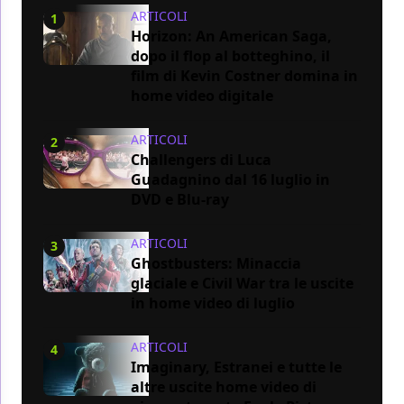
ARTICOLI
1
Horizon: An American Saga,
dopo il flop al botteghino, il
film di Kevin Costner domina in
home video digitale
ARTICOLI
2
Challengers di Luca
Guadagnino dal 16 luglio in
DVD e Blu-ray
ARTICOLI
3
Ghostbusters: Minaccia
glaciale e Civil War tra le uscite
in home video di luglio
ARTICOLI
4
Imaginary, Estranei e tutte le
altre uscite home video di