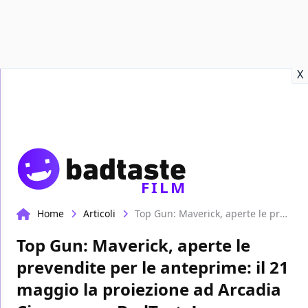
Recensioni
Format video
Marvel
Netflix
Disney+
Prime
X
FILM
Home
Articoli
Top Gun: Maverick, aperte le prevendite per le anteprime: il 21 maggio la proiezione ad Arcadia Cinema con BadTaste!
Top Gun: Maverick, aperte le
prevendite per le anteprime: il 21
maggio la proiezione ad Arcadia