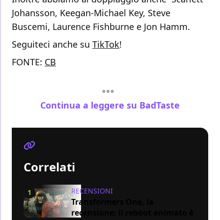
Johansson, Keegan-Michael Key, Steve
Buscemi, Laurence Fishburne e Jon Hamm.
Seguiteci anche su
TikTok
!
FONTE:
CB
Continua a leggere su BadTaste
Correlati
RECENSIONI
1
Transformers One, la
recensione: il reboot animato è