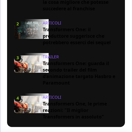
la cosa migliore che potesse
succedere al franchise
ARTICOLI
2
Transformers One: il
produttore suggerisce che
potrebbero esserci dei sequel
TRAILER
3
Transformers One: guarda il
secondo trailer del film
d’animazione targato Hasbro e
Paramount
ARTICOLI
4
Transformers One, le prime
reazioni: "Il miglior
Transformers in assoluto"