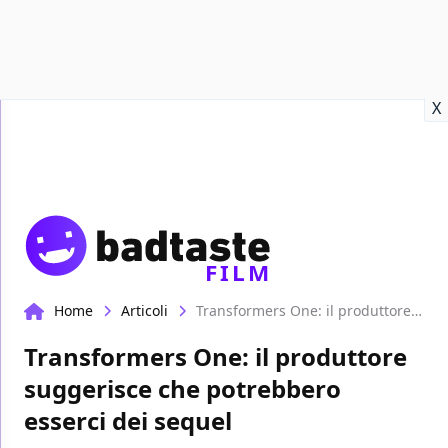
Recensioni
Format video
Marvel
Netflix
Disney+
Prime
X
FILM
Home
Articoli
Transformers One: il produttore suggerisce che potrebbero esserci dei sequel
Transformers One: il produttore
suggerisce che potrebbero
esserci dei sequel